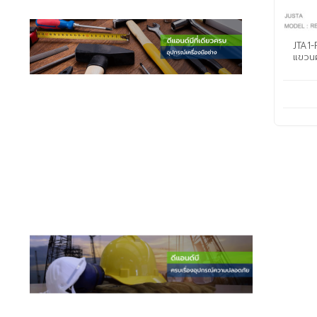
JTA1-
แขวนผ