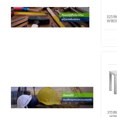
325180
W1800
31518
W180