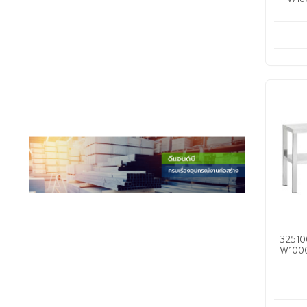
325100
W1000