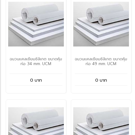
ฉนวนเเคลเซียมซิลิเกต ขนาดหุ้ม
ฉนวนเเคลเซียมซิลิเกต ขนาดหุ้ม
ท่อ 34 mm. UCM
ท่อ 49 mm. UCM
0 บาท
0 บาท