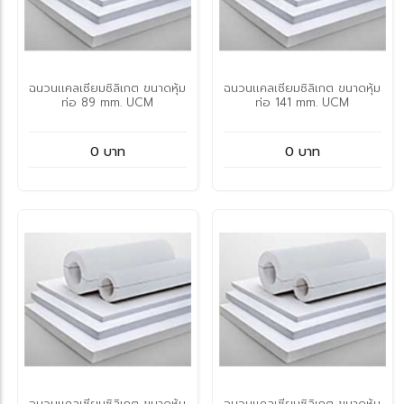
ฉนวนเเคลเซียมซิลิเกต ขนาดหุ้ม
ฉนวนเเคลเซียมซิลิเกต ขนาดหุ้ม
ท่อ 89 mm. UCM
ท่อ 141 mm. UCM
0 บาท
0 บาท
ฉนวนเเคลเซียมซิลิเกต ขนาดหุ้ม
ฉนวนเเคลเซียมซิลิเกต ขนาดหุ้ม