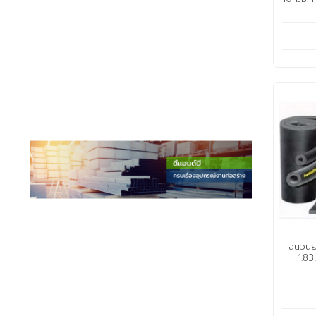
ฉนวนย
1.83