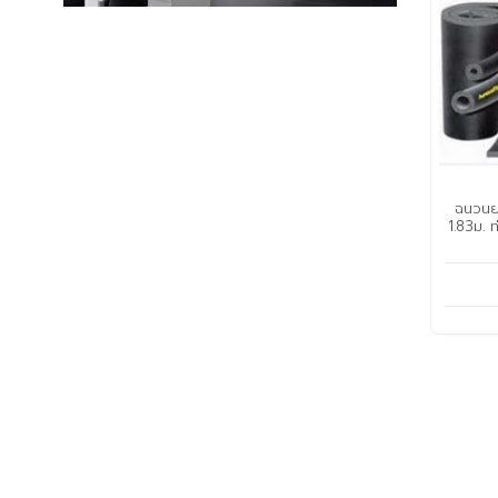
ฉนวนย
1.83ม. 