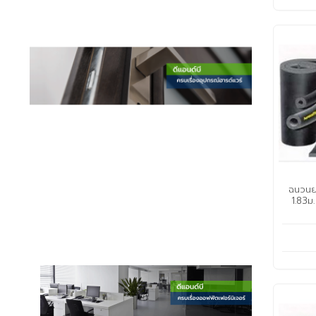
ฉนวนย
1.83ม